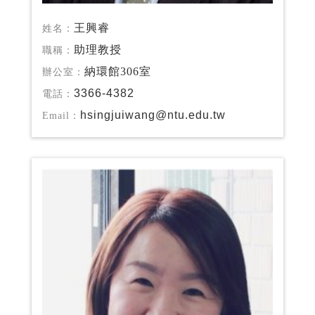
王興睿
姓名：
助理教授
職稱：
納環館306室
辦公室：
3366-4382
電話：
hsingjuiwang@ntu.edu.tw
Email：