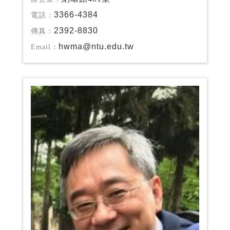
3366-4384
電話：
2392-8830
傳真：
hwma@ntu.edu.tw
Email：