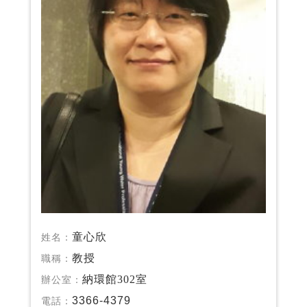
童心欣
姓名：
教授
職稱：
納環館302室
辦公室：
3366-4379
電話：