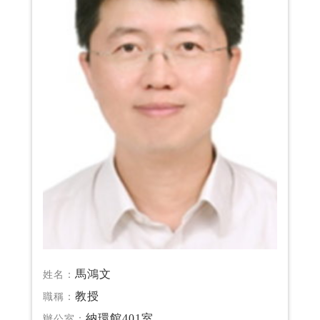
馬鴻文
姓名：
教授
職稱：
納環館401室
辦公室：