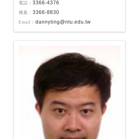
3366-4376
電話：
3366-8830
傳真：
dannyting@ntu.edu.tw
Email：