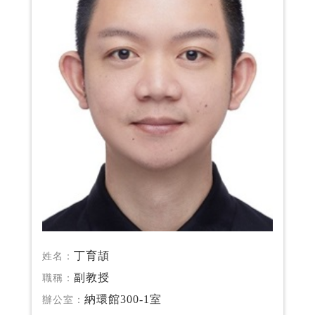
丁育頡
姓名：
副教授
職稱：
納環館300-1室
辦公室：