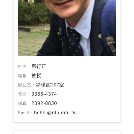
席行正
姓名：
教授
職稱：
納環館307室
辦公室：
3366-4374
電話：
2392-8830
傳真：
hchsi@ntu.edu.tw
Email：