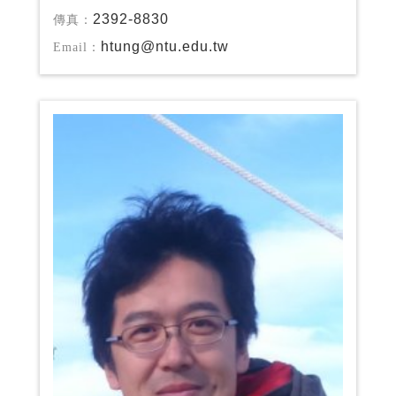
2392-8830
傳真：
htung@ntu.edu.tw
Email：