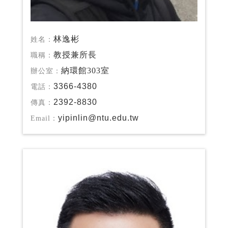
林逸彬
姓名：
教授兼所長
職稱：
納環館303室
辦公室：
3366-4380
電話：
2392-8830
傳真：
yipinlin@ntu.edu.tw
Email：