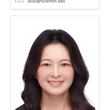
jkuo@fullerton.edu
Email：