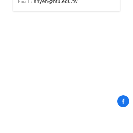
shyen@ntu.edu.tw
Email：
TOP