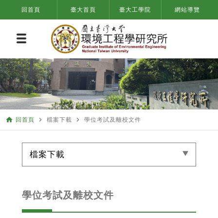
回首頁
臺大首頁
臺大工學院
網站導覽
home
navigate_next
navigate_next
回首頁
檔案下載
學位考試及離校文件
檔案下載
學位考試及離校文件