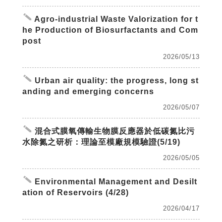
create
Agro-industrial Waste Valorization for t
he Production of Biosurfactants and Com
post
2026/05/13
create
Urban air quality: the progress, long st
anding and emerging concerns
2026/05/07
create
混合式膜氧傳輸生物膜反應器於低碳氮比污
水除氮之研析：理論至模廠規模驗證(5/19)
2026/05/05
create
Environmental Management and Desilt
ation of Reservoirs (4/28)
2026/04/17