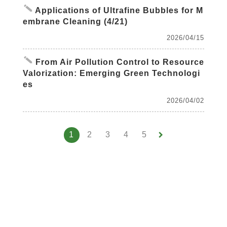
create
Applications of Ultrafine Bubbles for M
embrane Cleaning (4/21)
2026/04/15
create
From Air Pollution Control to Resource
Valorization: Emerging Green Technologi
es
2026/04/02
keyboard_arrow_right
1
2
3
4
5