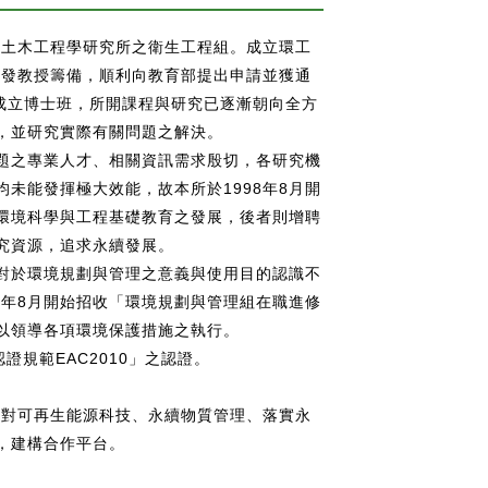
為土木工程學研究所之衛生工程組。成立環工
萬發教授籌備，順利向教育部提出申請並獲通
所成立博士班，所開課程與研究已逐漸朝向全方
，並研究實際有關問題之解決。
題之專業人才、相關資訊需求殷切，各研究機
未能發揮極大效能，故本所於1998年8月開
環境科學與工程基礎教育之發展，後者則增聘
究資源，追求永續發展。
對於環境規劃與管理之意義與使用目的認識不
9年8月開始招收「環境規劃與管理組在職進修
以領導各項環境保護措施之執行。
認證規範EAC2010」之認證。
針對可再生能源科技、永續物質管理、落實永
，建構合作平台。