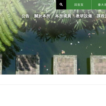
search
回首頁
臺大
公告
關於本所
本所成員
教研設備
課程