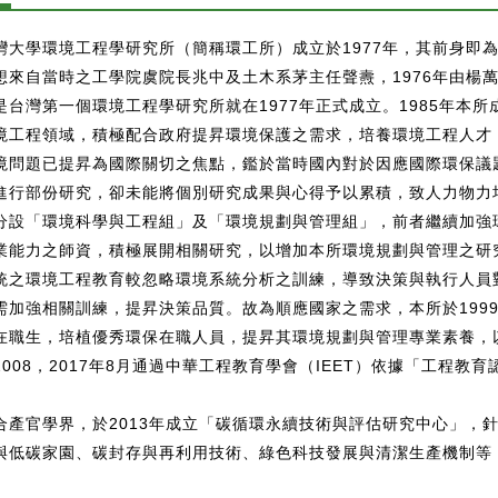
灣大學環境工程學研究所（簡稱環工所）成立於1977年，其前身即
想來自當時之工學院虞院長兆中及土木系茅主任聲燾，1976年由楊
是台灣第一個環境工程學研究所就在1977年正式成立。1985年本
境工程領域，積極配合政府提昇環境保護之需求，培養環境工程人才
境問題已提昇為國際關切之焦點，鑑於當時國內對於因應國際環保議
進行部份研究，卻未能將個別研究成果與心得予以累積，致人力物力均
分設「環境科學與工程組」及「環境規劃與管理組」，前者繼續加強
業能力之師資，積極展開相關研究，以增加本所環境規劃與管理之研
統之環境工程教育較忽略環境系統分析之訓練，導致決策與執行人員
需加強相關訓練，提昇決策品質。故為順應國家之需求，本所於199
在職生，培植優秀環保在職人員，提昇其環境規劃與管理專業素養，
008，2017年8月通過中華工程教育學會（IEET）依據「工程教育
合產官學界，於2013年成立「碳循環永續技術與評估研究中心」，
與低碳家園、碳封存與再利用技術、綠色科技發展與清潔生產機制等