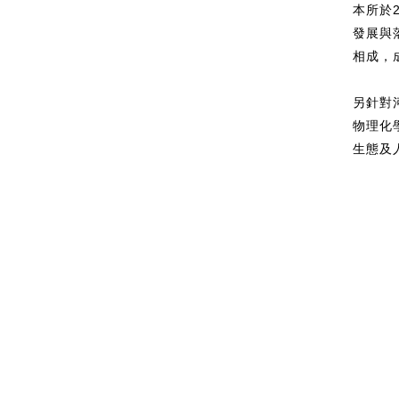
本所於
發展與
相成，
另針對
物理化
生態及