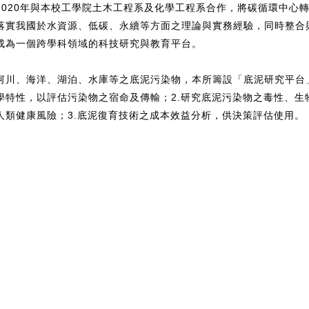
2020年與本校工學院土木工程系及化學工程系合作，將碳循環中心
落實我國於水資源、低碳、永續等方面之理論與實務經驗，同時整合
成為一個跨學科領域的科技研究與教育平台。
河川、海洋、湖泊、水庫等之底泥污染物，本所籌設「底泥研究平台」
學特性，以評估污染物之宿命及傳輸；2.研究底泥污染物之毒性、生
人類健康風險；3.底泥復育技術之成本效益分析，供決策評估使用。