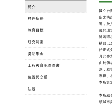
簡介
國立台
所之構
歷任所長
過，於
教育目標
位的環
隨著環
研究範圍
構雖已
始正式
獎助學金
具此專
由於傳
工程教育認證證書
深，亟
專班」
位置與交通
本所於2
法規
本所結
續城市