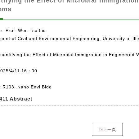
tifying the Effect of Microbial Immigratio
ems
r: Prof. Wen-Tso Liu
ent of Civil and Environmental Engineering, University of Ill
Quantifying the Effect of Microbial Immigration in Engineered
2025/4/11 16：00
: R103, Nano Envi Bldg
411 Abstract