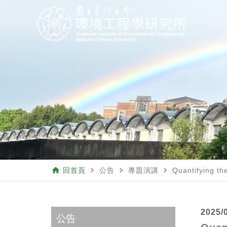
home
navigate_next
navigate_next
navigate_next
回首頁
公告
專題演講
Quantifying th
2025/
公告