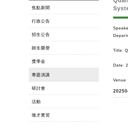
Quan
焦點新聞
Syst
行政公告
Speake
招生公告
Departm
師生榮譽
Title: 
獎學金
Date: 
專題演講
Venue 
研討會
20250
活動
徵才實習