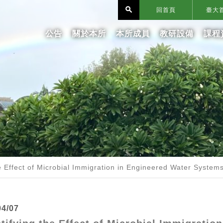
search
回首頁
臺大
公告
關於本所
本所成員
教研設備
課程
e Effect of Microbial Immigration in Engineered Water System
04/07