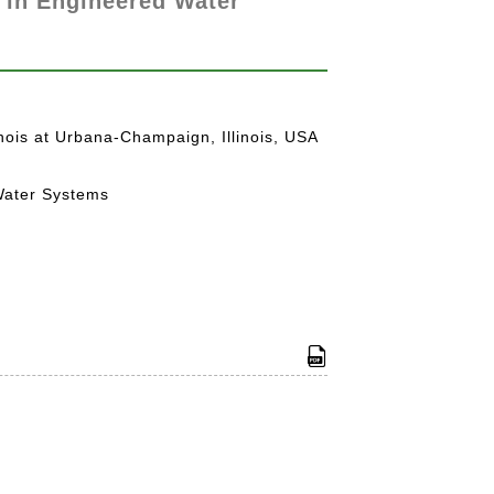
n in Engineered Water
inois at Urbana-Champaign, Illinois, USA
 Water Systems