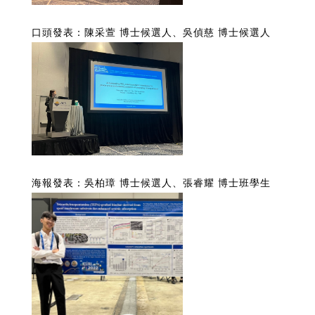
口頭
發表：
陳采萱
博士候選人
、吳偵慈
博士候選人
海報發表：
吳柏璋
博士候選人、
張睿耀
博士班學生