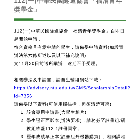
112(一)中華民國隧道協會「福清青年
獎學金」
112(一)中華民國隧道協會「福清青年獎學金」自即日
起開始申請，
符合資格且有意申請的學生，請備妥申請資料(如設置
辦法第六條所述以及以下補充說明)
於11月30日前送所彙辦，逾期不予受理。
相關辦法及申請書，請自生輔組網站下載：
https://advisory.ntu.edu.tw/CMS/ScholarshipDetail?
id=7356
請備妥以下資料(可使用掃描檔，但須清楚可辨)
該會專用申請書(含學生相片)
學生證正面影本(辦法要求)，請務必至註冊組/研
教組核蓋112-1註冊圓章。
歷年成績單正本(註冊組外機器購買) 、相關課程