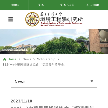
Home
NTU
NTU CoE
Sitemap
home
navigate_next
navigate_next
navigate_next
Home
News
Scholarship
112(一)中華民國隧道協會「福清青年獎學金」
News
2023/11/10