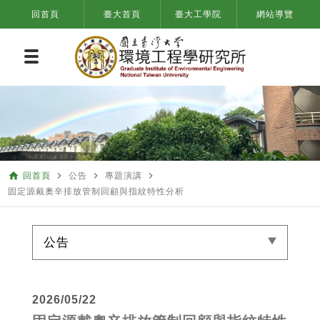
回首頁
臺大首頁
臺大工學院
網站導覽
home
navigate_next
navigate_next
navigate_next
回首頁
公告
專題演講
固定源戴奧辛排放管制回顧與指紋特性分析
公告
2026/05/22