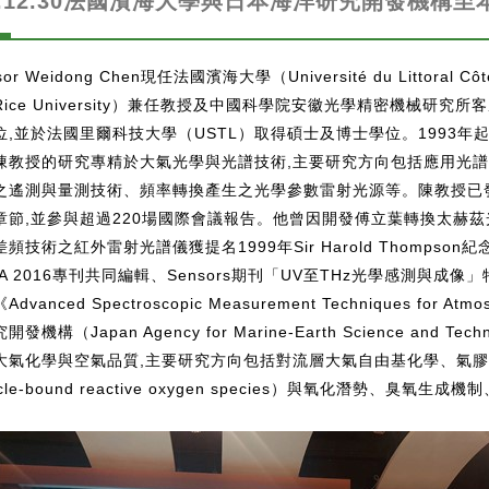
25.12.30法國濱海大學與日本海洋研究開發機構
ssor Weidong Chen現任法國濱海大學（Université du Littor
Rice University）兼任教授及中國科學院安徽光學精密機械研
位,並於法國里爾科技大學（USTL）取得碩士及博士學位。1993年起
陳教授的研究專精於大氣光學與光譜技術,主要研究方向包括應用光
之遙測與量測技術、頻率轉換產生之光學參數雷射光源等。陳教授已發
章節,並參與超過220場國際會議報告。他曾因開發傅立葉轉換太赫茲
頻技術之紅外雷射光譜儀獲提名1999年Sir Harold Thompson紀念
EA 2016專刊共同編輯、Sensors期刊「UV至THz光學感測與成像」
dvanced Spectroscopic Measurement Techniques for At
發機構（Japan Agency for Marine-Earth Science and 
大氣化學與空氣品質,主要研究方向包括對流層大氣自由基化學、氣
icle-bound reactive oxygen species）與氧化潛勢、臭氧