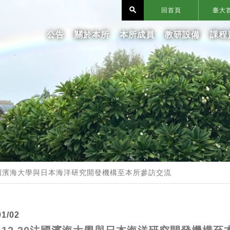
search
回首頁
臺大
公告
關於本所
本所成員
教研設備
課程
30法國濱海大學與日本海洋研究開發機構至本所參訪交流
01/02