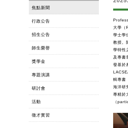
20
焦點新聞
Profe
行政公告
大學（
招生公告
學士學
教授。
師生榮譽
學特性
及專書
獎學金
發基於差
LACS
專題演講
輯專書《A
海洋研究開
研討會
專精於
活動
（part
徵才實習