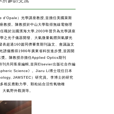
至本所參訪交流
al Côte d'Opale）光學講座教授,並擔任美國萊斯
究所客座教授。陳教授於中山大學取得無線電物理
任職於法國濱海大學,2003年晉升為光學講座
譜學之光子儀器開發、大氣微量氣體與氣膠光
表超過160篇同儕審查期刊論文、會議論文
光譜儀獲得1986年廣東省科技進步獎,並因開
獎。陳教授亦擔任Applied Optics期刊
特刊共同客座編輯,並與Elsevier出版社合作編
mospheric Science》。Jiaru Li博士現任日本
Technology, JAMSTEC）研究員。李博士的研究
膠多相反應動力學、顆粒結合活性氧物種
生成機制、大氣野外觀測等。