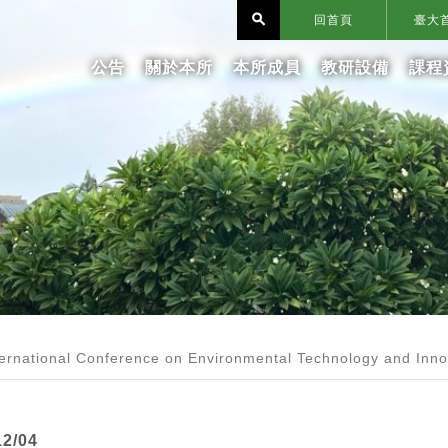
search
回首頁
臺大
公告
關於本所
本所成員
教研設備
課程
al Conference on Environmental Technology and Inno
12/04