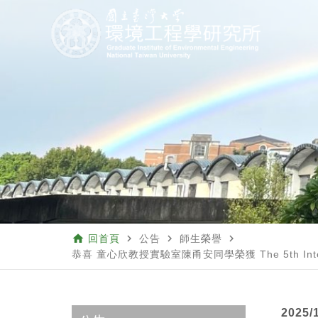
home
navigate_next
navigate_next
navigate_next
回首頁
公告
師生榮譽
恭喜 童心欣教授實驗室陳甬安同學榮獲 The 5th Internation
2025/