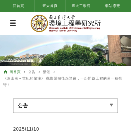
回首頁
臺大首頁
臺大工學院
網站導覽
home
navigate_next
navigate_next
navigate_next
回首頁
公告
活動
《造山者－世紀的賭注》 觀影暨映後座談會，一起開啟工程的另一種視
野！
公告
2025/11/10