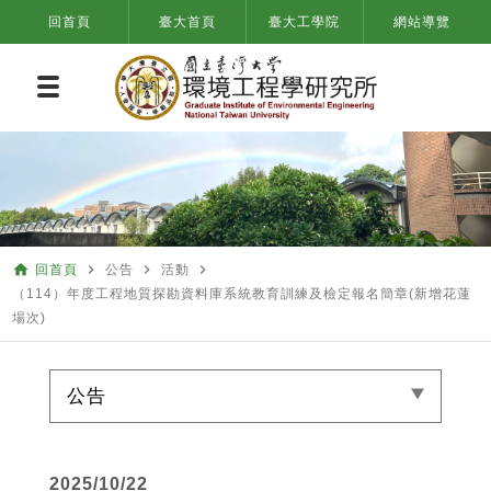
回首頁
臺大首頁
臺大工學院
網站導覽
home
navigate_next
navigate_next
navigate_next
回首頁
公告
活動
（114）年度工程地質探勘資料庫系統教育訓練及檢定報名簡章(新增花蓮
場次)
公告
2025/10/22