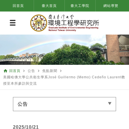
回首頁
臺大首頁
臺大工學院
網站導覽
home
navigate_next
navigate_next
navigate_next
回首頁
公告
焦點新聞
美國哈佛大學公共衛生學系José Guillermo (Memo) Cedeño Laurent教
授至本所參訪與交流
公告
2025/10/21