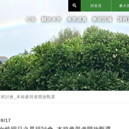
search
回首頁
臺大
公告
關於本所
本所成員
教研設備
課程
之星研討會_本校參與者開放甄選
09/17