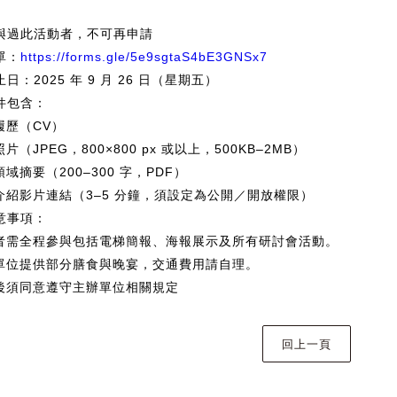
與過此活動者，不可再申請
單：
https://forms.gle/5e9sgtaS4bE3GNSx7
日：2025 年 9 月 26 日（星期五）
件包含：
履歷（CV）
照片（JPEG，800×800 px 或以上，500KB–2MB）
領域摘要（200–300 字，PDF）
我介紹影片連結（3–5 分鐘，須設定為公開／開放權限）
意事項：
選者需全程參與包括電梯簡報、海報展示及所有研討會活動。
辦單位提供部分膳食與晚宴，交通費用請自理。
選後須同意遵守主辦單位相關規定