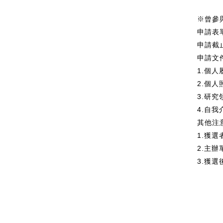
※曾參
申請表
申請截止
申請文
1.個人
2.個人
3.研究
4.自
其他注
1.獲
2.主
3.獲