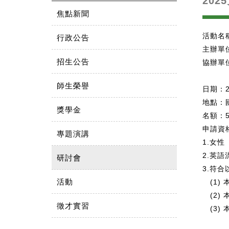
20
焦點新聞
活動名稱：
行政公告
主辦單
招生公告
協辦單
師生榮譽
日期：20
地點：
獎學金
名額：
申請資
專題演講
1.女
2.英語
研討會
3.符
活動
(1)
(2)
徵才實習
(3)