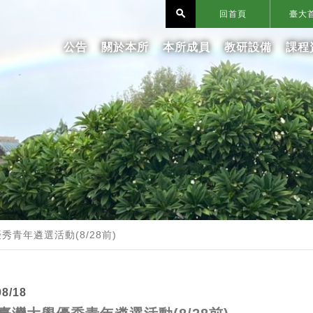
search
回首頁
臺大
公告
關於本所
本所成員
教研設備
課程
秀青年遴選活動(8/28前)
08/18