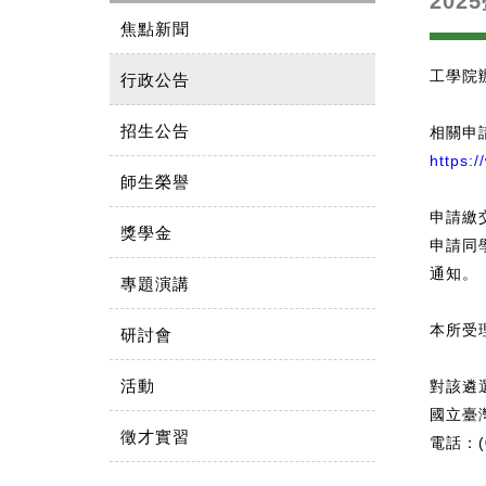
202
焦點新聞
工學院
行政公告
招生公告
相關申
https:
師生榮譽
申請繳交
獎學金
申請同
通知。
專題演講
本所受
研討會
活動
對該遴
國立臺
徵才實習
電話：(0