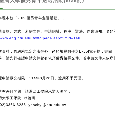
5臺灣大學優秀青年遴選活動(8/28前)
辦理本校「2025優秀青年遴選活動」，
請資格、方式、所需文件、申請網址、程序、辦法、作業須知、名額
//www.eng.ntu.edu.tw/tc/page.aspx?mid=140
資料：除網站規定之表件外，尚須填覆附件之Excel電子檔，寄回：goody
學，請先行確認申請文件都有依序備齊後再交件。若申請文件未依序
理申請繳交期限：114年8月28日。逾期不予受理。
選有任何問題，請逕洽工學院承辦人詢問：
灣大學工學院 賴雅琪
2)3366-3286 yeachyi@ntu.edu.tw