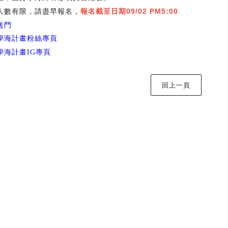
人數有限，請盡早報名，
報名截至日期
09/02 PM5:00
送門
學海計畫粉絲專頁
學海計畫
專頁
IG