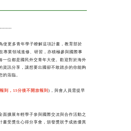
--------
為使更多青年學子瞭解這項計畫，教育部於
在專業領域進修、研習，亦積極參與國際事
每一位都是國民外交青年大使。歡迎對於海外
的資訊分享，讓想要出國卻不敢踏步的你能夠
您的蒞臨。
報到，
分後不開放報到
，與會人員需提早
)
15
全面擴展年輕學子參與國際交流與合作活動之
計畫受獎生心得分享會，頒發獎狀予成效優異