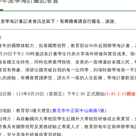
3學年度學海計畫記者會
年度學海計畫記者會訊息
如下，有興趣者請自行報名
，謝謝。
------------------------------------------------------------------------------------------
l:
青年的國際移動力，拓展國際視野，教育部自
年起開辦學海計畫，
96
月
日下午
時邀請各計畫學生代表分享海外研修與實習成果。除
20
2:30
驗各國文化特色，同時也將臺灣熱情、友善的一面傳遞給各國人民，
實習有興趣、渴望出國突破自我的每一位同學，到場聆聽學海第一手
人的經驗，有機會實踐夢想，譜出不一樣的人生藍圖，學海計畫歡迎
動日期：
年
月
日（星期五）下午
正式開始
開放
113
9
20
2:30
(
1:45-2:15
動地點：教育部
樓大禮堂
臺北市中正區中山南路
號
5
(
5
)
動簡介：為鼓勵國內大專校院學生赴國外大專校院研修或企業實習，
培養具有國際視野及實務經驗之專業人才，教育部每年定期舉辦學海
生，並分享海外研修或實習經驗。