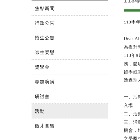
11
焦點新聞
學
113
行政公告
----------
招生公告
Dear Al
為提升
師生榮譽
年
113
9
務，體
獎學金
留學或
透過別
專題演講
研討會
一、活
入場
活動
二、活
三、活
徵才實習
機會，
之受獎