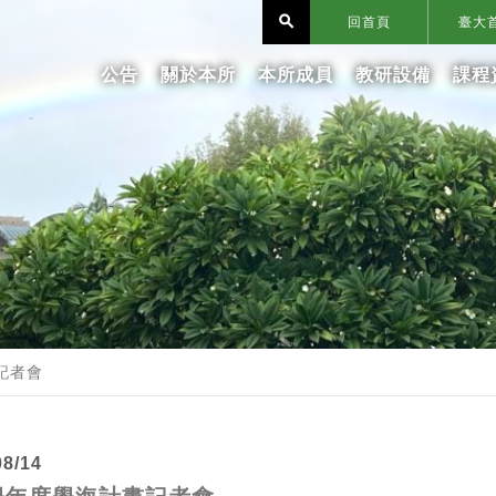
search
回首頁
臺大
公告
關於本所
本所成員
教研設備
課程
記者會
08/14