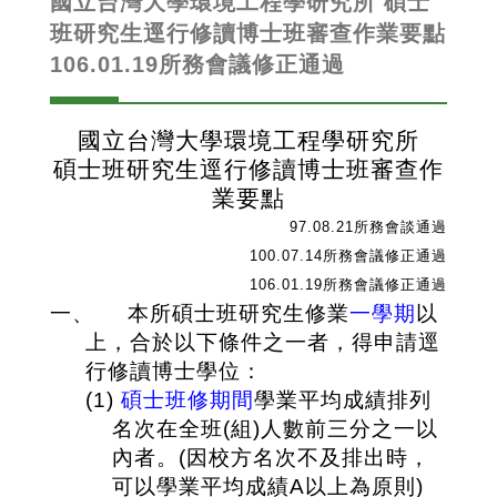
國立台灣大學環境工程學研究所 碩士
班研究生逕行修讀博士班審查作業要點
106.01.19所務會議修正通過
國立台灣大學環境工程學研究所
碩士班研究生逕行修讀博士班審查作
業要點
97.08.21
所務會談通過
100.07.14
所務會議修正通過
106.01.19
所務會議修正通過
一、
本所碩士班研究生修業
一學期
以
上，合於以下條件之一者，得申請逕
行修讀博士學位：
(1)
碩士班修期間
學業平均成績排列
名次在全班
(
組
)
人數前三分之一以
內者。
(
因校方名次不及排出時，
可以學業平均成績
A
以上為原則
)