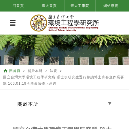
回首頁
臺大首頁
臺大工學院
網站導覽
home
navigate_next
navigate_next
navigate_next
回首頁
關於本所
法規
國立台灣大學環境工程學研究所 碩士班研究生逕行修讀博士班審查作業要
點 106.01.19所務會議修正通過
關於本所