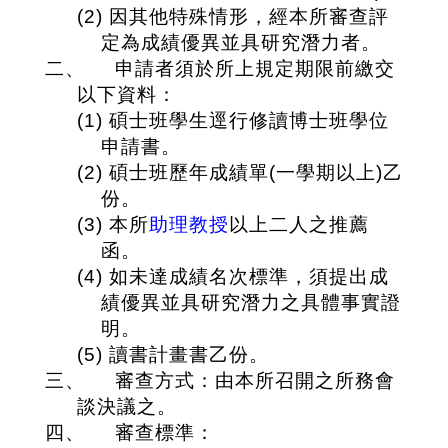
(2)
因其他特殊情形，經本所審查評
定為成績優異並具研究潛力者。
二、
申請者須於所上規定期限前繳交
以下資料：
(1)
碩士班學生逕行修讀博士班學位
申請書。
(2)
碩士班歷年成績單
(
一學期以上
)
乙
份。
(3)
本所
助理教授
以上二人之推薦
函。
(4)
如未達成績名次標準，須提出成
績優異並具研究潛力之具體事實證
明。
(5)
讀書計畫書乙份。
三、
審查方式：由本所召開之所務會
談決議之。
四、
審查標準：